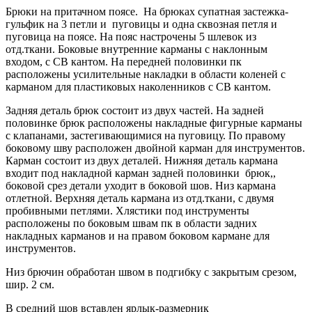
Брюки на притачном поясе. На брюках супатная застежка-
гульфик на 3 петли и пуговицы и одна сквозная петля и
пуговица на поясе. На пояс настрочены 5 шлевок из
отд.ткани. Боковые внутренние карманы с наклонным
входом, с СВ кантом. На передней половинки пк
расположены усилительные накладки в области коленей с
карманом для пластиковых наколенников с СВ кантом.
Задняя деталь брюк состоит из двух частей. На задней
половинке брюк расположены накладные фигурные карманы
с клапанами, застегивающимися на пуговицу. По правому
боковому шву расположен двойной карман для инструментов.
Карман состоит из двух деталей. Нижняя деталь кармана
входит под накладной карман задней половинки брюк,,
боковой срез детали уходит в боковой шов. Низ кармана
отлетной. Верхняя деталь кармана из отд.ткани, с двумя
пробивными петлями. Хлястики под инструменты
расположены по боковым швам пк в области задних
накладных карманов и на правом боковом кармане для
инструментов.
Низ брючин обработан швом в подгибку с закрытым срезом,
шир. 2 см.
В средний шов вставлен ярлык-размерник