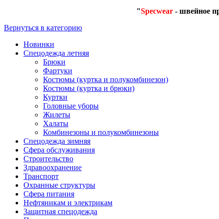
"
Specwear
- швейное п
Вернуться в категорию
Новинки
Спецодежда летняя
Брюки
Фартуки
Костюмы (куртка и полукомбинезон)
Костюмы (куртка и брюки)
Куртки
Головные уборы
Жилеты
Халаты
Комбинезоны и полукомбинезоны
Спецодежда зимняя
Сфера обслуживания
Строительство
Здравоохранение
Транспорт
Охранные структуры
Сфера питания
Нефтяникам и электрикам
Защитная спецодежда