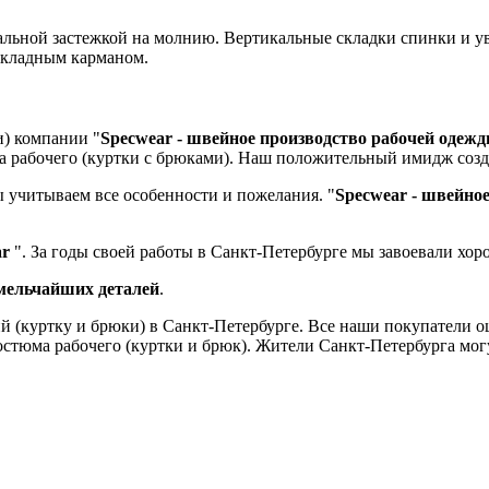
ральной застежкой на молнию. Вертикальные складки спинки и у
акладным карманом.
) компании "
Specwear - швейное производство рабочей одеж
а рабочего (куртки с брюками). Наш положительный имидж созда
 учитываем все особенности и пожелания. "
Specwear - швейно
ar
". За годы своей работы в Санкт-Петербурге мы завоевали хо
 мельчайших деталей
.
й (куртку и брюки) в Санкт-Петербурге. Все наши покупатели 
тюма рабочего (куртки и брюк). Жители Санкт-Петербурга могу