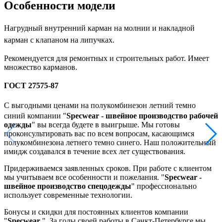
Особенности модели
Н
агрудный внутренний карман на молнии и накладной
карман с клапаном на липучках.
Рекомендуется для ремонтных и строительных работ. Имеет
множество карманов.
ГОСТ 27575-87
С выгодными ценами на полукомбинезон летний темно
синий компании "
Specwear - швейное производство рабочей
одежды
" вы всегда будете в выигрыше. Мы готовы
проконсультировать вас по всем вопросам, касающимся
полукомбинезона летнего темно синего. Наш положительный
имидж создавался в течение всех лет существования.
Придерживаемся заявленных сроков. При работе с клиентом
мы учитываем все особенности и пожелания. "
Specwear -
швейное производство спецодежды
" профессионально
использует современные технологии.
Бонусы и скидки для постоянных клиентов компании
"
Specwear
". За годы своей работы в Санкт-Петербурге мы