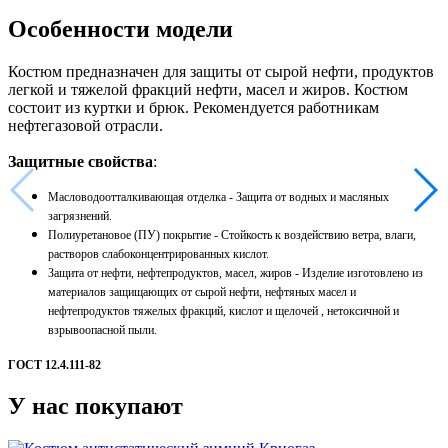
Особенности модели
Костюм предназначен для защиты от сырой нефти, продуктов
легкой и тяжелой фракций нефти, масел и жиров. Костюм
состоит из куртки и брюк. Рекомендуется работникам
нефтегазовой отрасли.
Защитные свойства
:
Масловодоотталкивающая отделка -
Защита от водных и масляных
загрязнений.
Полиуретановое (ПУ) покрытие -
Стойкость к воздействию ветра, влаги,
растворов слабоконцентрированных кислот.
Защита от нефти, нефтепродуктов, масел, жиров -
Изделие изготовлено из
материалов защищающих от сырой нефти, нефтяных масел и
нефтепродуктов тяжелых фракций, кислот и щелочей , нетоксичной и
взрывоопасной пыли.
ГОСТ 12.4.111-82
У нас покупают