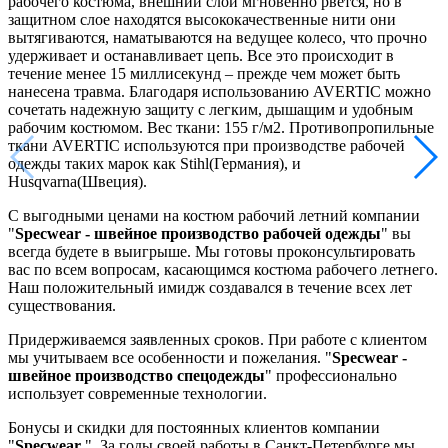
рабочего костюма, внешний слой мгновенно рвется, но в
защитном слое находятся высококачественные нити они
вытягиваются, наматываются на ведущее колесо, что прочно
удерживает и останавливает цепь. Все это происходит в
течение менее 15 миллисекунд – прежде чем может быть
нанесена травма. Благодаря использованию AVERTIC можно
сочетать надежную защиту с легким, дышащим и удобным
рабочим костюмом. Вес ткани: 155 г/м2. Противопропильные
ткани AVERTIC используются при производстве рабочей
одежды таких марок как Stihl(Германия), и
Husqvarna(Швеция).
С выгодными ценами на костюм рабочий летний компании
"
Specwear - швейное производство рабочей одежды
" вы
всегда будете в выигрыше. Мы готовы проконсультировать
вас по всем вопросам, касающимся костюма рабочего летнего.
Наш положительный имидж создавался в течение всех лет
существования.
Придерживаемся заявленных сроков. При работе с клиентом
мы учитываем все особенности и пожелания. "
Specwear -
швейное производство спецодежды
" профессионально
использует современные технологии.
Бонусы и скидки для постоянных клиентов компании
"
Specwear
". За годы своей работы в Санкт-Петербурге мы